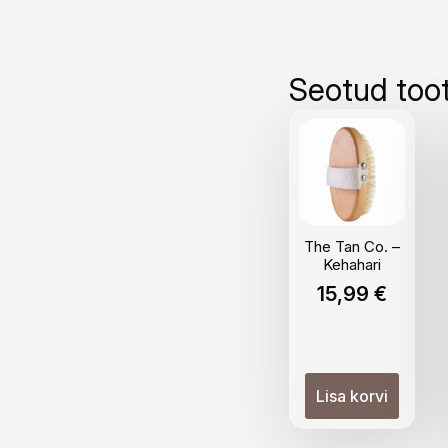
Seotud too
The Tan Co. –
Kehahari
15,99
€
Lisa korvi