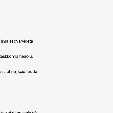
 ilma asovärvideta
 keskkonna heaolu.
ast lõhna, kuid toode
istajat peopesale või