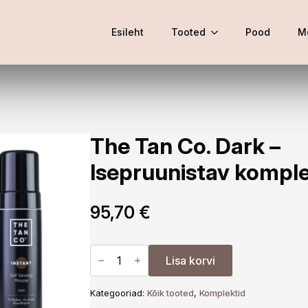
Esileht
Tooted
Pood
M
The Tan Co. Dark –
Isepruunistav kompl
95,70
€
The
Tan
Lisa korvi
Co.
Dark
-
Kategooriad:
Kõik tooted
,
Komplektid
Isepruunistav