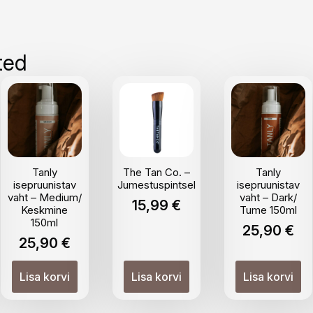
ted
Tanly
The Tan Co. –
Tanly
isepruunistav
Jumestuspintsel
isepruunistav
vaht – Medium/
vaht – Dark/
15,99
€
Keskmine
Tume 150ml
150ml
25,90
€
25,90
€
Lisa korvi
Lisa korvi
Lisa korvi