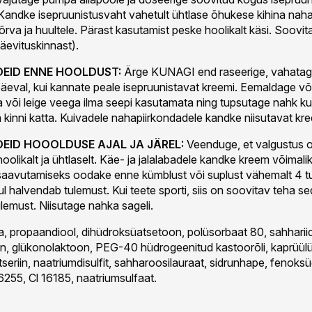
Kandke isepruunistusvaht vahetult ühtlase õhukese kihina nahale
kõrva ja huultele. Pärast kasutamist peske hoolikalt käsi. Soovi
päevituskinnast).
EID ENNE HOOLDUST:
Ärge KUNAGI end raseerige, vahatag
äeval, kui kannate peale isepruunistavat kreemi. Eemaldage võ
või leige veega ilma seepi kasutamata ning tupsutage nahk ku
 kinni katta. Kuivadele nahapiirkondadele kandke niisutavat kre
EID HOOOLDUSE AJAL JA JÄREL:
Veenduge, et valgustus ol
oolikalt ja ühtlaselt. Käe- ja jalalabadele kandke kreem võimali
aavutamiseks oodake enne kümblust või suplust vähemalt 4 tun
l halvendab tulemust. Kui teete sporti, siis on soovitav teha s
lemust. Niisutage nahka sageli.
 propaandiool, dihüdroksüatsetoon, polüsorbaat 80, sahhariid
, glükonolaktoon, PEG-40 hüdrogeenitud kastoorõli, kaprüülü
tseriin, naatriumdisulfit, sahharoosilauraat, sidrunhape, fenoks
6255, Cl 16185, naatriumsulfaat.