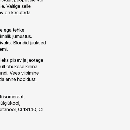
. Vältige selle
tav on kasutada
e ega tehke
imalik jumestus.
ivaks. Blondid juuksed
emi.
eks piisav ja jaotage
kult õhukese kihina.
di. Vees viibimine
eda enne hooldust,
i isomeraat,
ülglükool,
üetanool, Cl 19140, Cl