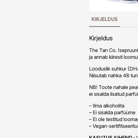
KIRJELDUS
Kirjeldus
The Tan Co. Isepruuni
ja annab kiiresti loomu
Looduslik suhkur (DHA
Niisutab nahka 48 tun
NB! Toote nahale peal
ei sisalda lisatud parf
– Ilma alkoholita
– Ei sisalda parfüüme
– Ei ole testitud loom
– Vegan-sertifitseeritu
KASUTUSJUHEND :
V