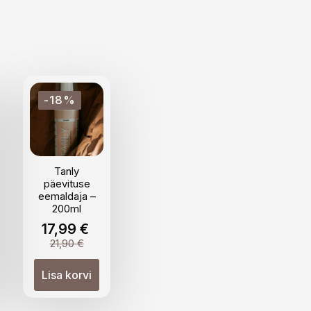
-18%
Tanly
päevituse
eemaldaja –
200ml
17,99
€
Algne
Praegune
21,90
€
hind
hind
oli:
on:
Lisa korvi
21,90 €.
17,99 €.