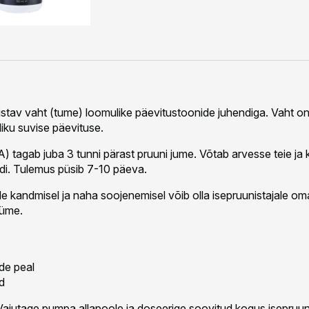
komplekt
kogus
stav vaht (tume) loomulike päevitustoonide juhendiga. Vaht on
liku suvise päevituse.
) tagab juba 3 tunni pärast pruuni jume. Võtab arvesse teie ja
di. Tulemus püsib 7-10 päeva.
e kandmisel ja naha soojenemisel võib olla isepruunistajale om
üüme.
ade peal
d
ajutage pumpa allapoole ja doseerige soovitud kogus isepruun