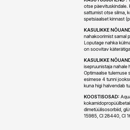
otse päevituskindale. 
sattumist otse silma, 
spetsiaalset kinnast (
KASULIKKE NÕUAND
nahakoorimist samal p
Loputage nahka külma 
on soovitav käterätiga
KASULIKKE NÕUAND
isepruunistaja nahale h
Optimaalse tulemuse s
esimese 4 tunni jooksu
kuna higi halvendab tu
KOOSTISOSAD:
Aqua,
kokamidopropüülbetain
dimetüülisosorbiid, glü
15985, Cl 28440, Cl 1