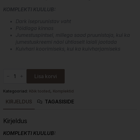
KOMPLEKTI KUULUB:
Dark isepruunistav vaht
Pöidlaga kinnas
Jumestuspintsel, millega saad pruunistaja, kui ka
jumestuskreemi näol ühtlaselt laiali jaotada
Kuivhari koorimiseks, kui ka kuivharjamiseks
The
Tan
Lisa korvi
Co.
Dark
-
Kategooriad:
Kõik tooted
,
Komplektid
Isepruunistav
hoolduskomplekt
KIRJELDUS
TAGASISIDE
(4
toodet)
kogus
Kirjeldus
KOMPLEKTI KUULUB: