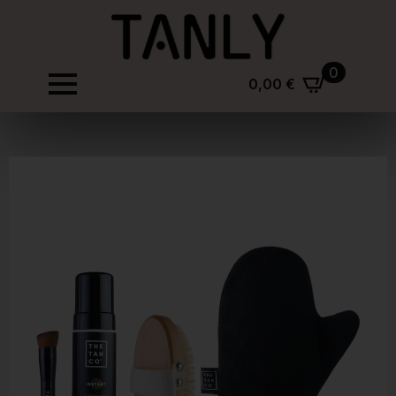
0
0,00
€