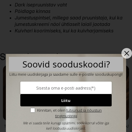
Dark isepruunistav vaht
Pöidlaga kinnas
Jumestuspintsel, millega saad pruunistaja, kui ka
jumestuskreemi näol ühtlaselt laiali jaotada
Kuivhari koorimiseks, kui ka kuivharjamiseks
Seotud tooted
Soovid sooduskoodi?
Liitu meie uudiskirjaga ja saadame sulle e-postile sooduskupongi!
Liitu
Kinnitan, et olen
tutvunud ja nõustun
tingimustega
Me ei saada teile kunagi spämmi, soovikorral võite iga
Tanly isepruunistav vaht – Ultra
Tanly isepruunistav vaht – Dark/
kell loobuda uudiskirjast.
Dark/ Ülitume 150ml
Tume 150ml