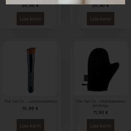
25,90
€
25,90
€
Lisa korvi
Lisa korvi
The Tan Co. – Jumestuspintsel
The Tan Co. – Päevituskinnas
pöidlaga
15,99
€
11,90
€
Lisa korvi
Lisa korvi