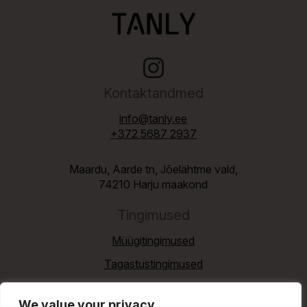
Kontaktandmed
info@tanly.ee
+372 5687 2937
Maardu, Aarde tn, Jõelähtme vald,
74210 Harju maakond
Tingimused
Müügitingimused
Tagastustingimused
Privaatsuspoliitika
We value your privacy