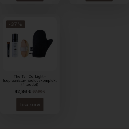
-37%
The Tan Co. Light –
Isepruunistav hoolduskomplekt
(4 toodet)
42,86
€
67,60
€
Algne
Praegune
hind
hind
oli:
on:
Lisa korvi
67,60 €.
42,86 €.