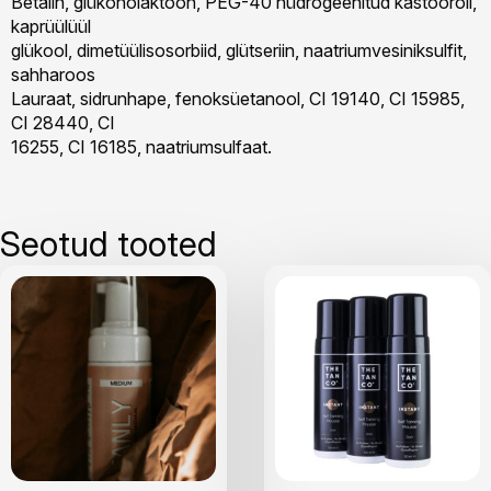
Betaiin, glükonolaktoon, PEG-40 hüdrogeenitud kastoorõli,
kaprüülüül
glükool, dimetüülisosorbiid, glütseriin, naatriumvesiniksulfit,
sahharoos
Lauraat, sidrunhape, fenoksüetanool, CI 19140, CI 15985,
CI 28440, CI
16255, CI 16185, naatriumsulfaat.
Seotud tooted