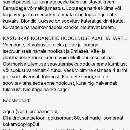
samal päeval, kui kannate peale isepruunistavat kreemi.
Eemaldage võimalik jumestus. Loputage nahka külma või
leige veega ilma seepi kasutamata ning tupsutage nahk
kuivaks. Blondid juuksed on soovitav käterätiga kinni katta.
Kuivadele nahapiirkondadele kandke niisutavat kreemi.
KASULIKKE NÕUANDEID HOOOLDUSE AJAL JA JÄREL:
Veenduge, et valgustus oleks piisav ja jaotage
isepruunistaja nahale hoolikalt ja ühtlaselt. Käe- ja
jalalabadele kandke kreem võimalikult õhukese kihina.
Optimaalse tulemuse saavutamiseks oodake enne kümblust
või suplust vähemalt 4 tundi. Vees viibimine esimese 4 tunni
jooksul halvendab tulemust. Kui teete sporti, siis on
soovitav teha seda enne hooldust, kuna higi halvendab
tulemust. Niisutage nahka sageli.
Koostisosad:
Aqua (vesi), propaandiool,
Dihüdroksüatsetoon, polüsorbaat 80, sahhariidi isomeraat,
kokamidopropüül