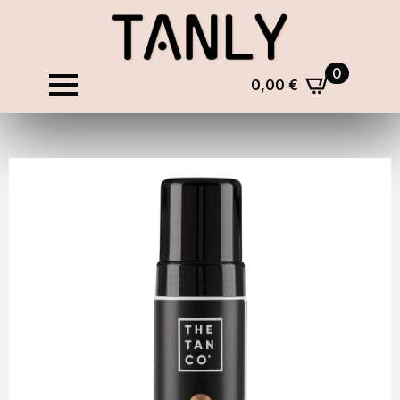
0
0,00
€