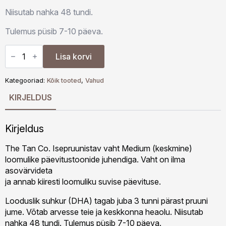
Niisutab nahka 48 tundi.
Tulemus püsib 7-10 päeva.
The
Tan
Lisa korvi
Co.
Instant
Medium
Kategooriad:
Kõik tooted
,
Vahud
–
Isepruunistav
KIRJELDUS
vaht
Mousse
kogus
Kirjeldus
The Tan Co. Isepruunistav vaht Medium (keskmine)
loomulike päevitustoonide juhendiga. Vaht on ilma
asovärvideta
ja annab kiiresti loomuliku suvise päevituse.
Looduslik suhkur (DHA) tagab juba 3 tunni pärast pruuni
jume. Võtab arvesse teie ja keskkonna heaolu. Niisutab
nahka 48 tundi. Tulemus püsib 7-10 päeva.