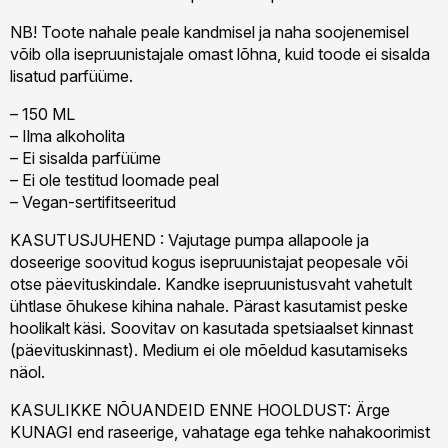
NB! Toote nahale peale kandmisel ja naha soojenemisel
võib olla isepruunistajale omast lõhna, kuid toode ei sisalda
lisatud parfüüme.
– 150 ML
– Ilma alkoholita
– Ei sisalda parfüüme
– Ei ole testitud loomade peal
– Vegan-sertifitseeritud
KASUTUSJUHEND : Vajutage pumpa allapoole ja
doseerige soovitud kogus isepruunistajat peopesale või
otse päevituskindale. Kandke isepruunistusvaht vahetult
ühtlase õhukese kihina nahale. Pärast kasutamist peske
hoolikalt käsi. Soovitav on kasutada spetsiaalset kinnast
(päevituskinnast). Medium ei ole mõeldud kasutamiseks
näol.
KASULIKKE NÕUANDEID ENNE HOOLDUST: Ärge
KUNAGI end raseerige, vahatage ega tehke nahakoorimist