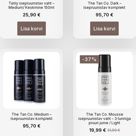
Tanly isepruunistav vaht –
The Tan Co. Dark –
Medium/ Keskmine 150ml
Isepruunistav komplekt
25,90
€
95,70
€
Lisa korvi
Lisa korvi
-37%
The Tan Co. Medium –
The Tan Co. Mousse
Isepruunistav komplekt
isepruunistav vaht – 3 tunniga
pruun jume / Light
95,70
€
19,99
€
31,90
€
Algne
Praegune