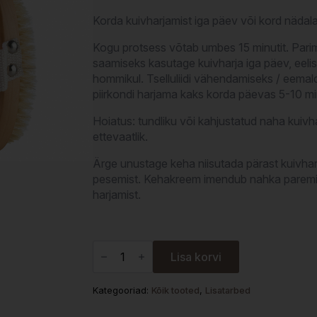
Korda kuivharjamist iga päev või kord nädala
Kogu protsess võtab umbes 15 minutit. Pari
saamiseks kasutage kuivharja iga päev, eelis
hommikul. Tselluliidi vähendamiseks / eema
piirkondi harjama kaks korda päevas 5-10 min
Hoiatus: tundliku või kahjustatud naha kuiv
ettevaatlik.
Ärge unustage keha niisutada pärast kuivhar
pesemist. Kehakreem imendub nahka paremin
harjamist.
The
Tan
Lisa korvi
Co.
-
Kehahari
Kategooriad:
Kõik tooted
,
Lisatarbed
kogus