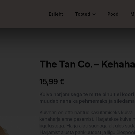
Esileht
Tooted
Pood
M
The Tan Co. – Kehaha
15,99
€
Kuiva harjamisega te mitte ainult ei koor
muudab naha ka pehmemaks ja siledama
Kuivhari on ette nähtud kasutamiseks kuival
kehaharja enne pesemist. Harjatakse kuiva n
liigutustega. Harja alati suunaga alt üles sü
Harjamist alusta pahkluudest ja liigu ülespool