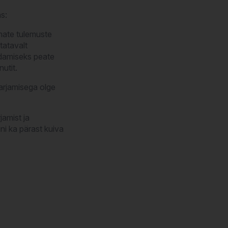
s:
mate tulemuste
tatavalt
ldamiseks peate
utit.
harjamisega olge
jamist ja
i ka pärast kuiva