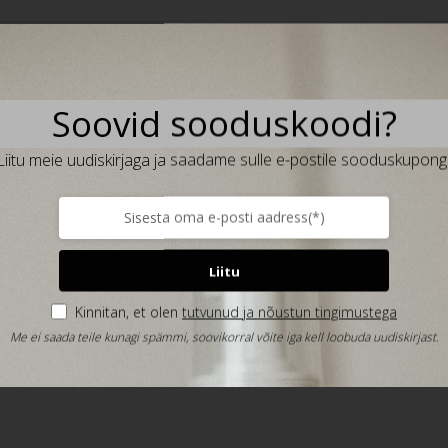
ud kasutamiseks kuival nahal. Kasuta kehaharja enne pesemist. 
Soovid sooduskoodi?
tega. Harja alati suunaga alt üles südame suunas. Harjamist alus
Liitu meie uudiskirjaga ja saadame sulle e-postile sooduskupongi
vähendada tselluliiti
d naharakke
unsussüsteemi
edamaks ja hoiab ära vananemise varajased nähud
kvaliteeti
Liitu
inge paranemist
emale seedimisele
Kinnitan, et olen
tutvunud ja nõustun tingimustega
uuendab nahk
Me ei saada teile kunagi spämmi, soovikorral võite iga kell loobuda uudiskirjast.