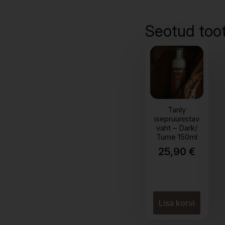
Seotud too
Tanly
isepruunistav
vaht – Dark/
Tume 150ml
25,90
€
Lisa korvi