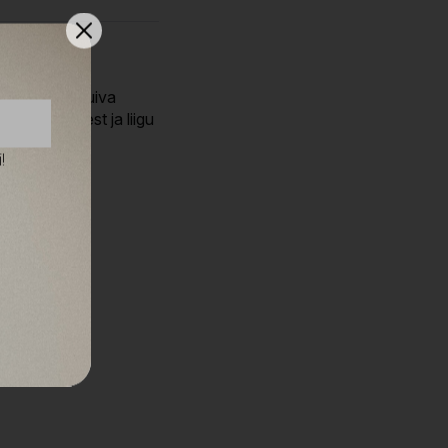
Harjatakse kuiva
ta pahkluudest ja liigu
!