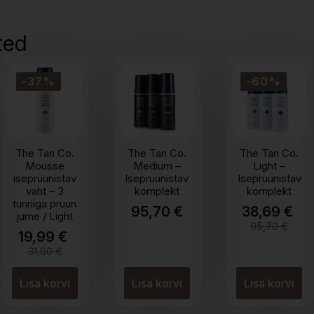
ted
-37%
-60%
The Tan Co.
The Tan Co.
The Tan Co.
Mousse
Medium –
Light –
isepruunistav
Isepruunistav
Isepruunistav
vaht – 3
komplekt
komplekt
tunniga pruun
95,70
€
38,69
€
jume / Light
Algne
Praeg
95,70
€
19,99
€
hind
hind
Algne
Praegune
31,90
€
oli:
on:
hind
hind
95,70 
38,69 
oli:
on:
Lisa korvi
Lisa korvi
Lisa korvi
31,90 €.
19,99 €.