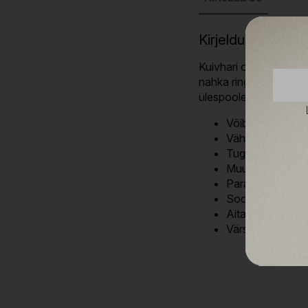
Kirjeldus
Kuivhari on ette näht
nahka ringjate liigutus
ülespoole.
Võib aja jooksul 
Vähendab surnu
Tugevdab immu
Muudab naha sil
Parandab lihaste 
Soodustab verer
Aitab kaasa par
Värskendab ja 