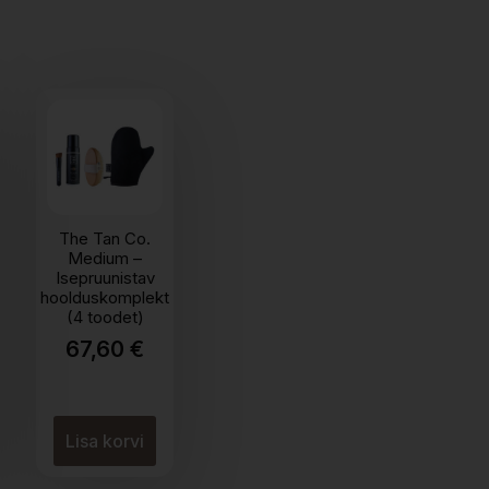
The Tan Co.
Medium –
Isepruunistav
hoolduskomplekt
(4 toodet)
67,60
€
une
€.
€.
Lisa korvi