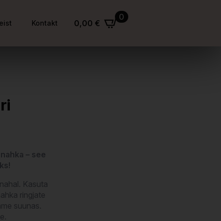
0
0,00
€
eist
Kontakt
ri
i nahka – see
ks!
 nahal. Kasuta
ahka ringjate
dame suunas.
e.