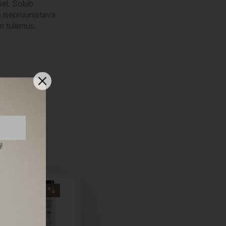
sel. Sobib
e isepruunistava
m tulemus.
!
-37%