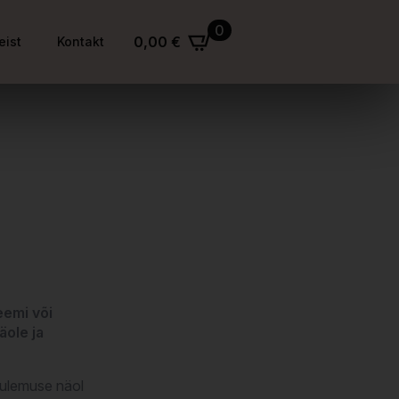
0
0,00
€
eist
Kontakt
eemi või
äole ja
tulemuse näol