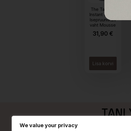
The Tan Co.
Instant Dark –
Isepruunistav
vaht Mousse
31,90
€
Lisa korvi
We value your privacy