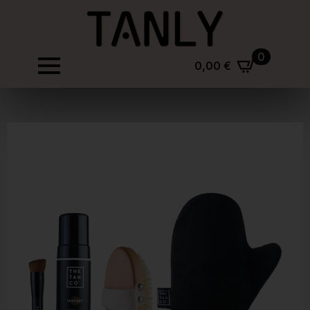
0
0,00
€