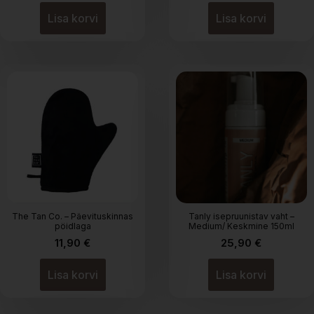
hind
hind
oli:
on:
Lisa korvi
Lisa korvi
21,90 €.
17,99 €.
The Tan Co. – Päevituskinnas
Tanly isepruunistav vaht –
pöidlaga
Medium/ Keskmine 150ml
11,90
€
25,90
€
Lisa korvi
Lisa korvi