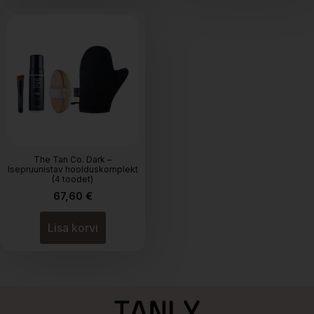
The Tan Co. Dark –
Isepruunistav hoolduskomplekt
(4 toodet)
67,60
€
Lisa korvi