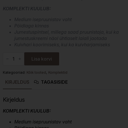
KOMPLEKTI KUULUB:
Medium isepruunistav vaht
Pöidlaga kinnas
Jumestuspintsel, millega saad pruunistaja, kui ka
jumestuskreemi näol ühtlaselt laiali jaotada
Kuivhari koorimiseks, kui ka kuivharjamiseks
The
Tan
Lisa korvi
Co.
Medium
-
Kategooriad:
Kõik tooted
,
Komplektid
Isepruunistav
hoolduskomplekt
KIRJELDUS
TAGASISIDE
(4
toodet)
kogus
Kirjeldus
KOMPLEKTI KUULUB:
Medium isepruunistav vaht
Pöidlaga kinnas