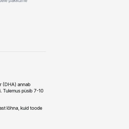
idele pakkume
kur (DHA) annab
i. Tulemus püsib 7-10
ast lõhna, kuid toode