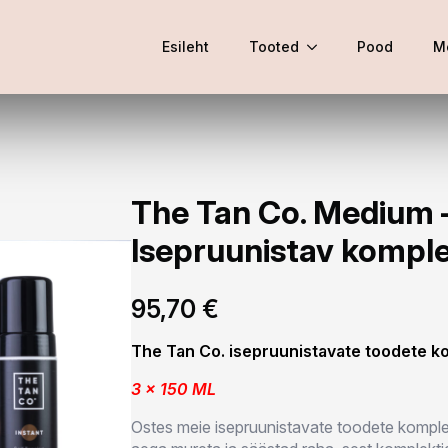
Esileht
Tooted
Pood
M
The Tan Co. Medium 
Isepruunistav kompl
95,70
€
The Tan Co. isepruunistavate toodete k
3 x 150 ML
Ostes meie isepruunistavate toodete komple