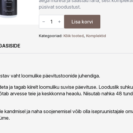
aega mureta ja säästad raha, sest komplekt
püsivat soodustust.
The
Tan
Lisa korvi
Co.
Medium
-
Kategooriad:
Kõik tooted
,
Komplektid
Isepruunistav
komplekt
GASISIDE
kogus
stav vaht loomulike päevitustoonide juhendiga.
eta ja tagab kiirelt loomuliku suvise päevituse. Looduslik suh
Võtab arvesse teie ja keskkonna heaolu. Niisutab nahka 48 tund
e kandmisel ja naha soojenemisel võib olla isepruunistajale om
üüme.