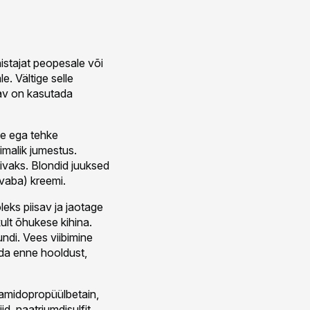
istajat peopesale või
. Vältige selle
tav on kasutada
e ega tehke
imalik jumestus.
ivaks. Blondid juuksed
ivaba) kreemi.
eks piisav ja jaotage
kult õhukese kihina.
di. Vees viibimine
eda enne hooldust,
kamidopropüülbetain,
d, naatriumdisulfit,