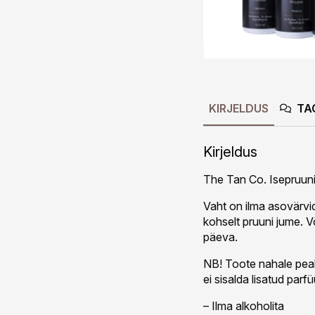
KIRJELDUS
TA
Kirjeldus
The Tan Co. Isepruuni
Vaht on ilma asovärvid
kohselt pruuni jume. 
päeva.
NB! Toote nahale peal
ei sisalda lisatud parf
– Ilma alkoholita