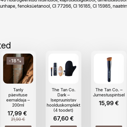
runhape, fenoksüetanool, Cl 77266, Cl 16185, Cl 15985, naatrim
ted
-18%
Tanly
The Tan Co.
The Tan Co. –
päevituse
Dark –
Jumestuspintsel
eemaldaja –
Isepruunistav
15,99
€
200ml
hoolduskomplekt
(4 toodet)
17,99
€
67,60
€
Algne
Praegune
21,90
€
hind
hind