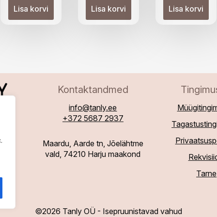
oli:
on:
Lisa korvi
Lisa korvi
Lisa korvi
21,90 €.
17,99 €.
Kontaktandmed
Tingimu
info@tanly.ee
Müügitingi
+372 5687 2937
Tagastustin
Privaatsuspo
.
Maardu, Aarde tn, Jõelähtme
vald, 74210 Harju maakond
Rekvisii
Tarne
©2026 Tanly OÜ - Isepruunistavad vahud