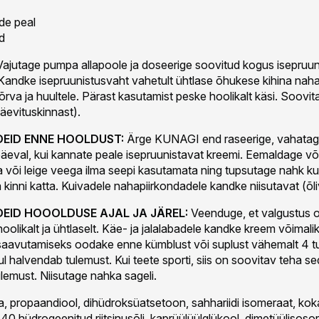
ade peal
d
ajutage pumpa allapoole ja doseerige soovitud kogus isepruun
Kandke isepruunistusvaht vahetult ühtlase õhukese kihina nahale
kõrva ja huultele. Pärast kasutamist peske hoolikalt käsi. Soovi
päevituskinnast).
EID ENNE HOOLDUST:
Ärge KUNAGI end raseerige, vahatag
äeval, kui kannate peale isepruunistavat kreemi. Eemaldage võ
või leige veega ilma seepi kasutamata ning tupsutage nahk ku
 kinni katta. Kuivadele nahapiirkondadele kandke niisutavat (õl
EID HOOOLDUSE AJAL JA JÄREL:
Veenduge, et valgustus ol
oolikalt ja ühtlaselt. Käe- ja jalalabadele kandke kreem võimali
aavutamiseks oodake enne kümblust või suplust vähemalt 4 tun
l halvendab tulemust. Kui teete sporti, siis on soovitav teha s
lemust. Niisutage nahka sageli.
, propaandiool, dihüdroksüatsetoon, sahhariidi isomeraat, ko
 hüdrogeenitud riitsinusõli, kaprüülüülglükool, dimetüülisosorii