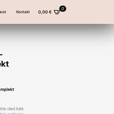
0
0,00
€
eist
Kontakt
–
ekt
omplekt
kte oled tükk