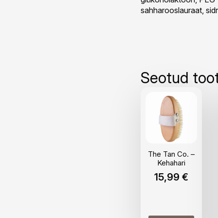
sahharooslauraat, sid
Seotud too
The Tan Co. –
Kehahari
15,99
€