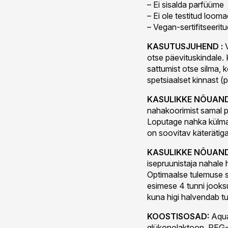
– Ei sisalda parfüüme
– Ei ole testitud loom
– Vegan-sertifitseeritu
KASUTUSJUHEND :
V
otse päevituskindale. 
sattumist otse silma, 
spetsiaalset kinnast (
KASULIKKE NÕUAND
nahakoorimist samal p
Loputage nahka külma 
on soovitav käterätiga
KASULIKKE NÕUAND
isepruunistaja nahale h
Optimaalse tulemuse s
esimese 4 tunni jooksu
kuna higi halvendab tu
KOOSTISOSAD:
Aqua
glükonolaktoon, PEG-40