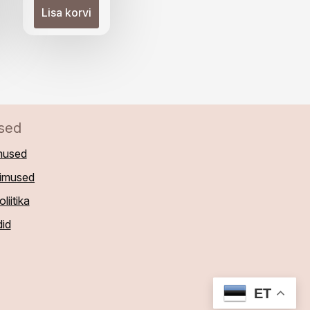
Lisa korvi
sed
mused
gimused
liitika
did
ET