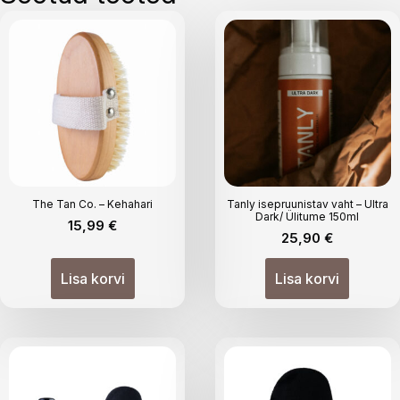
The Tan Co. – Kehahari
Tanly isepruunistav vaht – Ultra
Dark/ Ülitume 150ml
15,99
€
25,90
€
Lisa korvi
Lisa korvi