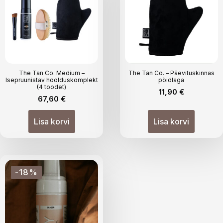
The Tan Co. Medium –
The Tan Co. – Päevituskinnas
Isepruunistav hoolduskomplekt
pöidlaga
(4 toodet)
11,90
€
67,60
€
Lisa korvi
Lisa korvi
-18%