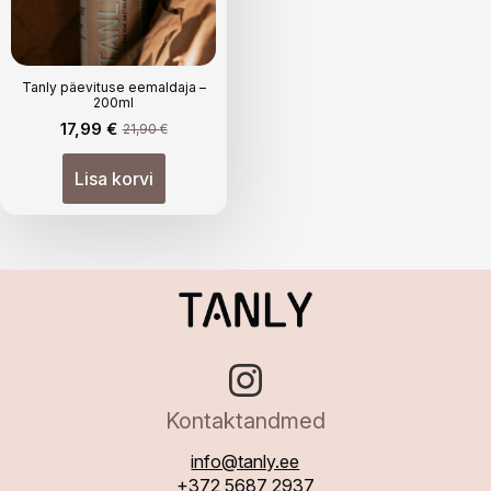
Tanly päevituse eemaldaja –
200ml
17,99
€
21,90
€
Algne
Praegune
hind
hind
oli:
on:
Lisa korvi
21,90 €.
17,99 €.
Kontaktandmed
info@tanly.ee
+372 5687 2937