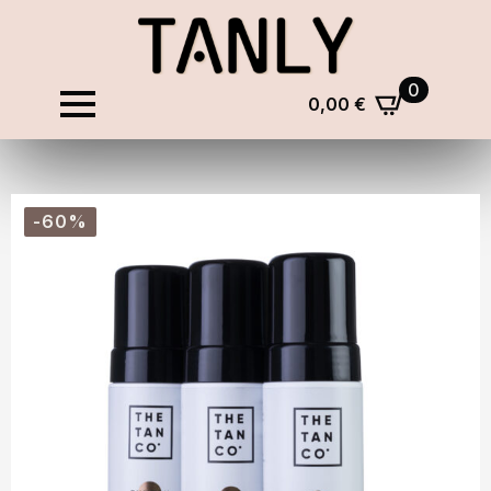
0
0,00
€
-60%