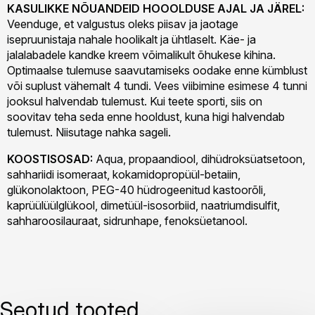
KASULIKKE NÕUANDEID HOOOLDUSE AJAL JA JÄREL:
Veenduge, et valgustus oleks piisav ja jaotage
isepruunistaja nahale hoolikalt ja ühtlaselt. Käe- ja
jalalabadele kandke kreem võimalikult õhukese kihina.
Optimaalse tulemuse saavutamiseks oodake enne kümblust
või suplust vähemalt 4 tundi. Vees viibimine esimese 4 tunni
jooksul halvendab tulemust. Kui teete sporti, siis on
soovitav teha seda enne hooldust, kuna higi halvendab
tulemust. Niisutage nahka sageli.
KOOSTISOSAD:
Aqua, propaandiool, dihüdroksüatsetoon,
sahhariidi isomeraat, kokamidopropüül-betaiin,
glükonolaktoon, PEG-40 hüdrogeenitud kastoorõli,
kaprüülüülglükool, dimetüül-isosorbiid, naatriumdisulfit,
sahharoosilauraat, sidrunhape, fenoksüetanool.
Seotud tooted