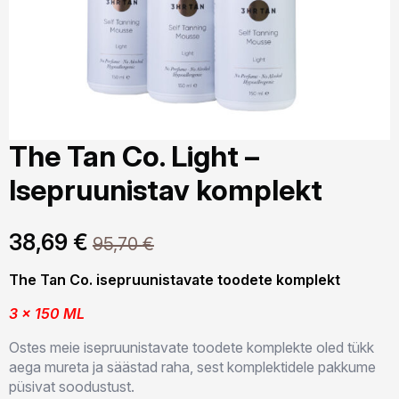
The Tan Co. Light –
Isepruunistav komplekt
38,69
€
95,70
€
Algne
Praegune
hind
hind
The Tan Co. isepruunistavate toodete komplekt
oli:
on:
3 x 150 ML
95,70 €.
38,69 €.
Ostes meie isepruunistavate toodete komplekte oled tükk
aega mureta ja säästad raha, sest komplektidele pakkume
püsivat soodustust.