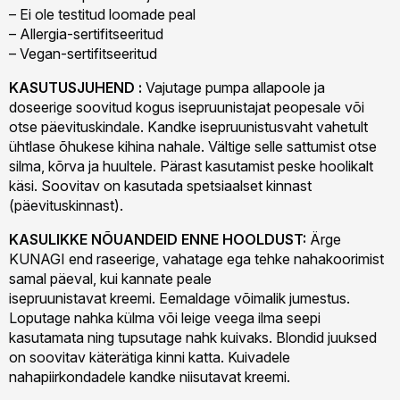
– Ei ole testitud loomade peal
– Allergia-sertifitseeritud
– Vegan-sertifitseeritud
KASUTUSJUHEND :
Vajutage pumpa allapoole ja
doseerige soovitud kogus isepruunistajat peopesale või
otse päevituskindale. Kandke isepruunistusvaht vahetult
ühtlase õhukese kihina nahale. Vältige selle sattumist otse
silma, kõrva ja huultele. Pärast kasutamist peske hoolikalt
käsi. Soovitav on kasutada spetsiaalset kinnast
(päevituskinnast).
KASULIKKE NÕUANDEID ENNE HOOLDUST:
Ärge
KUNAGI end raseerige, vahatage ega tehke nahakoorimist
samal päeval, kui kannate peale
isepruunistavat kreemi. Eemaldage võimalik jumestus.
Loputage nahka külma või leige veega ilma seepi
kasutamata ning tupsutage nahk kuivaks. Blondid juuksed
on soovitav käterätiga kinni katta. Kuivadele
nahapiirkondadele kandke niisutavat kreemi.