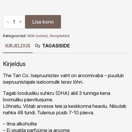
The
Tan
Lisa korvi
Co.
Light
-
Kategooriad:
Kõik tooted
,
Komplektid
Isepruunistav
komplekt
KIRJELDUS
TAGASISIDE
kogus
Kirjeldus
The Tan Co. Isepruunistav vaht on aroomivaba – puudub
isepruunistajale iseloomulik terav lõhn.
Tagab loodusliku suhkru (DHA) abil 3 tunniga kena
loomuliku päevitusjume.
Lõhnatu. Võtab arvesse teie ja keskkonna heaolu. Niisutab
nahka 48 tundi. Tulemus püsib 7-10 päeva.
– Ilma alkoholita
– Ei sisalda parfüüme ja aroome